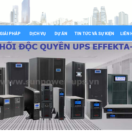
GIẢI PHÁP
DỊCH VỤ
DỰ ÁN
TIN TỨC VÀ SỰ KIỆN
LIÊN 