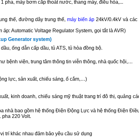
 1 pha, máy bơm cấp thoát nước, thang máy, điều hòa,...
ung thế, đường dây trung thế,
máy biến áp
24kV/0.4kV và các 
n áp: Automatic Voltage Regulator System, gọi tắt là AVR)
up Generator system)
dầu, ống dẫn cấp dầu, tủ ATS, tủ hòa đồng bộ.
ư bệnh viện, trung tâm thông tin viễn thông, nhà quốc hội,…
ng lực, sản xuất, chiếu sáng, ổ cắm,…)
uất, kinh doanh, chiếu sáng mỹ thuật trang trí đô thị, quảng cá
tòa nhà bao gồm hệ thống Điện Động Lực và hệ thống Điện Điề
 pha 220 Volt.
vị trí khác nhau đảm bảo yêu cầu sử dụng