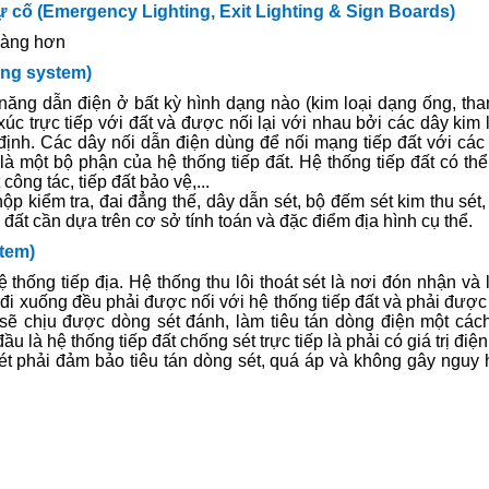
sự cố (Emergency Lighting, Exit Lighting & Sign Boards)
dàng hơn
ing system)
 năng dẫn điện ở bất kỳ hình dạng nào (kim loại dạng ống, tha
xúc trực tiếp với đất và được nối lại với nhau bởi các dây kim l
c định. Các dây nối dẫn điện dùng để nối mạng tiếp đất với các
 là một bộ phận của hệ thống tiếp đất. Hệ thống tiếp đất có thể
công tác, tiếp đất bảo vệ,...
hộp kiểm tra, đai đẳng thế, dây dẫn sét, bộ đếm sét kim thu sét,
ếp đất cần dựa trên cơ sở tính toán và đặc điểm địa hình cụ thể.
stem)
 thống tiếp địa. Hệ thống thu lôi thoát sét là nơi đón nhận và 
 đi xuống đều phải được nối với hệ thống tiếp đất và phải được 
ốt sẽ chịu được dòng sét đánh, làm tiêu tán dòng điện một cá
là hệ thống tiếp đất chống sét trực tiếp là phải có giá trị điện 
ét phải đảm bảo tiêu tán dòng sét, quá áp và không gây nguy