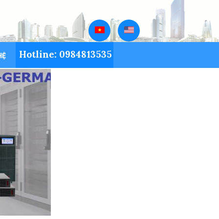
Hotline: 0984813535
HỆ