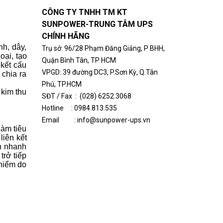
CÔNG TY TNHH TM KT
SUNPOWER-
TRUNG TÂM UPS
CHÍNH HÃNG
nh, dây,
Tr
ụ sở
:
96/28 Phạm Đăng Giảng, P BHH,
oại, tạo
Quận Bình Tân, TP HCM
 kết cấu
VPGD: 39 đường DC3, P.Sơn Kỳ, Q.Tân
 chia ra
Phú, TP.HCM
 kim thu
SĐT / Fax : (028) 6252.3068
Hotline :
0984.813.535
Email : info@sunpower-ups.vn
làm tiêu
liên kết
ch nhanh
trở tiếp
 hiểm do