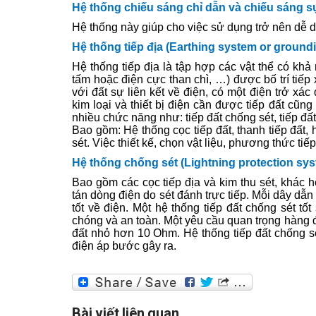
Hệ thống chiếu sáng chỉ dẫn và chiếu sáng 
Hệ thống này giúp cho việc sử dụng trở nên dễ 
Hệ thống tiếp địa (Earthing system or ground
Hệ thống tiếp địa là tập hợp các vật thể có khả
tấm hoặc điện cực than chì, …) được bố trí tiếp 
với đất sự liên kết về điện, có một điện trở xá
kim loại và thiết bị điện cần được tiếp đất cũng
nhiều chức năng như: tiếp đất chống sét, tiếp đất 
Bao gồm: Hệ thống cọc tiếp đất, thanh tiếp đất, 
sét. Việc thiết kế, chọn vật liệu, phương thức ti
Hệ thống chống sét (Lightning protection sy
Bao gồm các cọc tiếp địa và kim thu sét, khác hệ
tán dòng điện do sét đánh trực tiếp. Mỗi dây dẫn
tốt về điện. Một hệ thống tiếp đất chống sét t
chóng và an toàn. Một yêu cầu quan trọng hàng đầu 
đất nhỏ hơn 10 Ohm. Hệ thống tiếp đất chống s
điện áp bước gây ra.
Bài viết liên quan