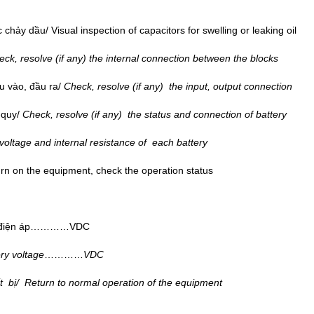
hảy dầu/ Visual inspection of capacitors for swelling or leaking oil
ck, resolve (if any) the internal connection between the blocks
ầu vào, đầu ra/
Check, resolve (if any) the input, output connection
c-quy/
Check, resolve (if any) the status and connection of battery
oltage and internal resistance of each battery
urn on the equipment, check the operation status​
, điện áp…………VDC​​
ery voltage
…………
VDC​
ết bị/ R
eturn to normal operation of the equipment