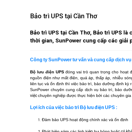
Bảo trì UPS tại Cần Thơ
Bảo trì UPS tại Cần Thơ, Bảo trì UPS là
thời gian, SunPower cung cấp các giải 
Công ty SunPower tư vấn và cung cấp dịch vụ 
Bộ lưu điện UPS
đóng vai trò quan trọng cho hoạt đ
nguồn điện như mất điện, quá áp, thấp áp, nhiễu sóng 
liên tục và ổn định thì việc bảo trì, bảo dưỡng định kỳ 
SunPower chuyên cung cấp dịch vụ bảo trì, bảo dưỡ
việc
chuyên nghiệp được thực hiện bởi các chuyên gia
ộ lưu điện
Lợi ích của việc bảo trì B
U
PS :
Đảm bảo UPS hoạt động chính xác và ổn định​
Phát hiện sớm các linh ki
ện
hư hỏng,ho
ặc có kh