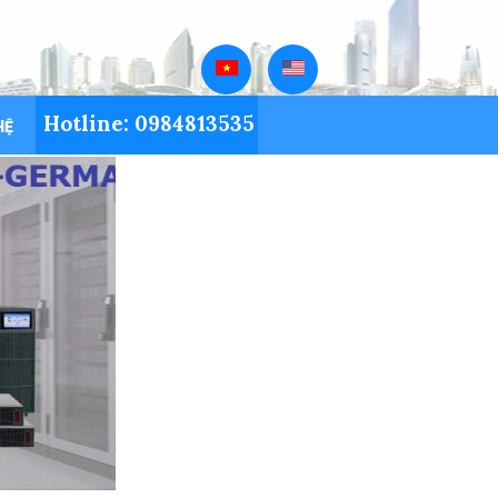
Hotline: 0984813535
HỆ