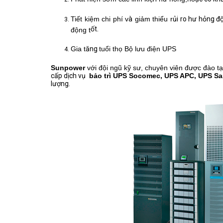
Tiết kiệm chi phí v
à
giảm thiểu r
ủi ro hư hỏng đ
ốt.
động t
Gia t
ăng
tuổi thọ Bộ lưu điện UPS
Sunpower
với đội ngũ kỹ sư, chuyên viên được đào tạ
cấp dịch vụ
bảo trì
UPS
Socomec, UPS APC, UPS Sant
lượng.