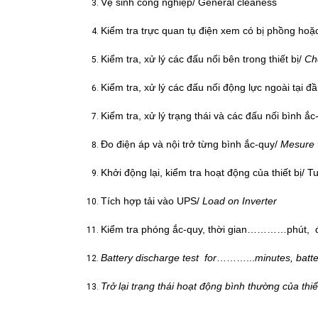
Vệ sinh công nghiệp/ General cleaness
Kiểm tra trực quan tụ điện xem có bị phồng hoặc c
Kiểm tra, xử lý các đấu nối bên trong thiết bị/
Che
Kiểm tra, xử lý các đấu nối động lực ngoài tại đ
Kiểm tra, xử lý trạng thái và các đấu nối bình ắ
Đo điện áp và nội trở từng bình ắc-quy/
Mesure v
Khởi động lại, kiểm tra hoạt động của thiết bị/ T
Tích hợp tải vào UPS/
Load on Inverter
Kiểm tra phóng ắc-quy, thời gian…………phút
Battery discharge test for
………...
minutes
, batt
Trở lại trạng thái hoạt động bình thường của thi