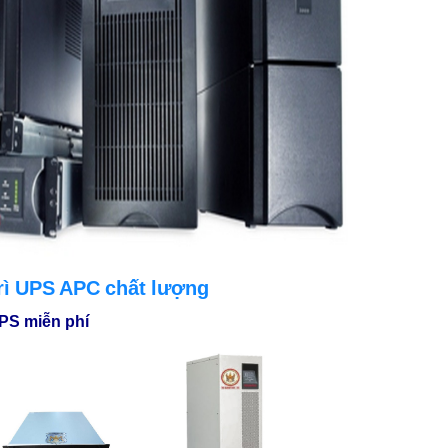
rì UPS APC chất lượng
UPS miễn phí