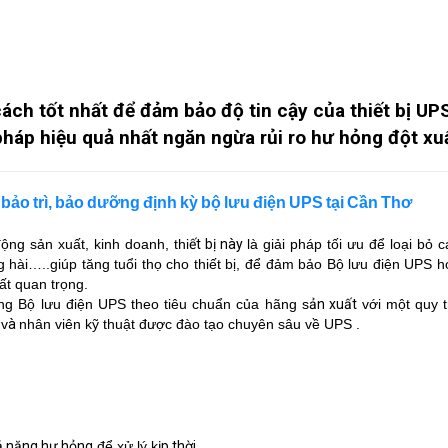
 cách tốt nhất để đảm bảo độ tin cậy của thiết bị UP
pháp hiệu quả nhất ngăn ngừa rủi ro hư hỏng đột xu
bảo trì, bảo dưỡng định kỳ bộ lưu điện UPS tại Cần Thơ
ộng sản xuất, kinh doanh, thi
ết bị này
là giải pháp tối ưu để loại bỏ 
hài…..giúp tăng tuổi thọ cho thiết bị,
để đảm bảo Bộ lưu điện UPS h
rất quan trọng.
ng Bộ lưu điện UPS theo tiêu chuẩn của hãng s
ản xuất
với một quy tr
 v
à
nhân viên kỹ thuật được đào tạo chuyên sâu về UPS .
ả năng hư hỏng
để xử lý k
ịp thời