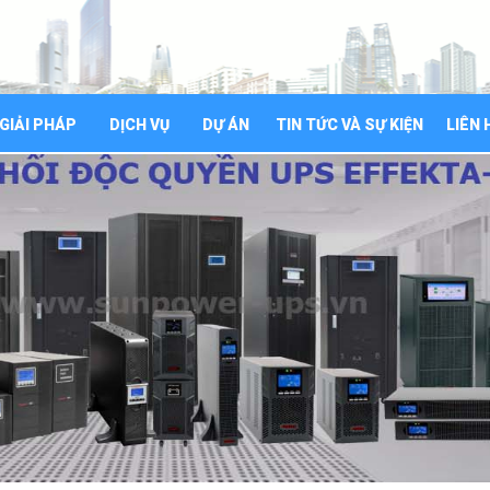
GIẢI PHÁP
DỊCH VỤ
DỰ ÁN
TIN TỨC VÀ SỰ KIỆN
LIÊN 