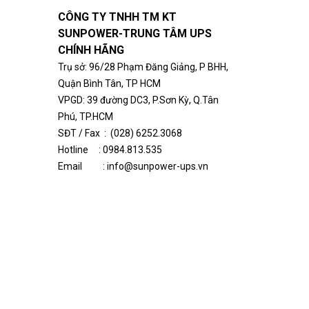
CÔNG TY TNHH TM KT
SUNPOWER-
TRUNG TÂM UPS
CHÍNH HÃNG
Tr
ụ sở
:
96/28 Phạm Đăng Giảng, P BHH,
Quận Bình Tân, TP HCM
VPGD: 39 đường DC3, P.Sơn Kỳ, Q.Tân
Phú, TP.HCM
SĐT / Fax : (028) 6252.3068
Hotline :
0984.813.535
Email : info@sunpower-ups.vn