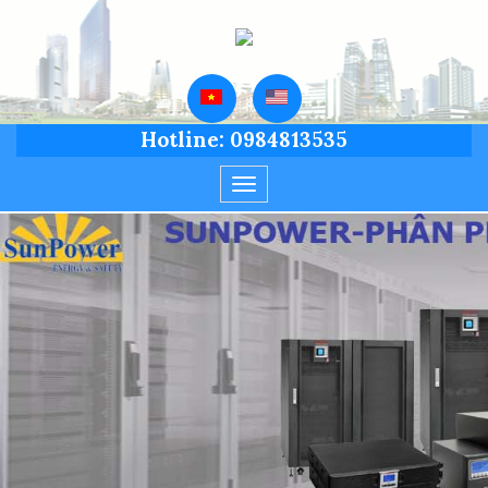
Hotline: 0984813535
Toggle
navigation