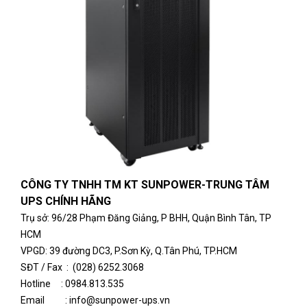
CÔNG TY TNHH TM KT SUNPOWER-
TRUNG TÂM
UPS CHÍNH HÃNG
Tr
ụ sở
:
96/28 Phạm Đăng Giảng, P BHH, Quận Bình Tân, TP
HCM
VPGD: 39 đường DC3, P.Sơn Kỳ, Q.Tân Phú, TP.HCM
SĐT / Fax : (028) 6252.3068
Hotline :
0984.813.535
Email : info@sunpower-ups.vn