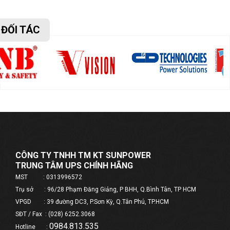
ĐỐI TÁC
CÔNG TY TNHH TM KT SUNPOWER
TRUNG TÂM UPS CHÍNH HÃNG
MST : 0313996572
Trụ sở : 96/28 Phạm Đăng Giảng, P BHH, Q.Bình Tân, TP HCM
VPGD : 39 đường DC3, P.Sơn Kỳ, Q.Tân Phú, TP.HCM
SĐT / Fax : (028) 6252.3068
0984.813.535
Hotline :