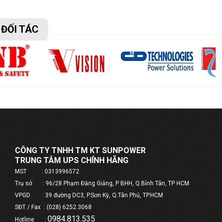
ĐỐI TÁC
CÔNG TY TNHH TM KT SUNPOWER
TRUNG TÂM UPS CHÍNH HÃNG
MST : 0313996572
Trụ sở : 96/28 Phạm Đăng Giảng, P BHH, Q.Bình Tân, TP HCM
VPGD : 39 đường DC3, P.Sơn Kỳ, Q.Tân Phú, TP.HCM
SĐT / Fax : (028) 6252.3068
0984.813.535
Hotline :