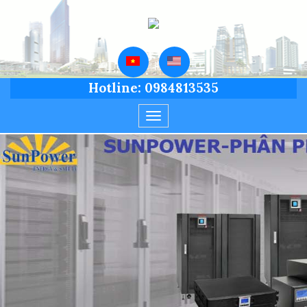
Hotline: 0984813535
Toggle
navigation