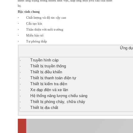
được ứng dụng trong nhiều lĩnh vực, đáp ứng mọi yêu cầu của thiết
bị.
Đặc tính chung
·
Chất lượng và độ tin cậy cao
·
Cấu tạo kín
·
Thân thiện với môi trường
·
Miễn bảo trì
·
Tự phóng thấp
Ứng dụ
·
Truyền hình cáp
·
Thiết bị truyền thông
·
Thiết bị điều khiển
·
Thiết bị thanh toán điện tự
·
Thiết bị kiểm tra điện
·
Xe đạp điện và xe lăn
·
Hệ thống năng lượng chiếu sáng
·
Thiết bị phòng cháy, chữa cháy
·
Thiết bị địa chất