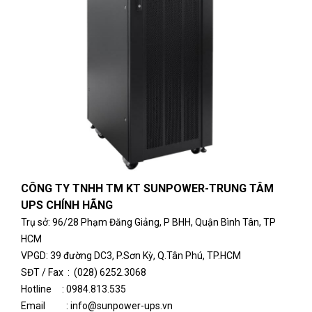
CÔNG TY TNHH TM KT SUNPOWER-
TRUNG TÂM
UPS CHÍNH HÃNG
Tr
ụ sở
:
96/28 Phạm Đăng Giảng, P BHH, Quận Bình Tân, TP
HCM
VPGD: 39 đường DC3, P.Sơn Kỳ, Q.Tân Phú, TP.HCM
SĐT / Fax : (028) 6252.3068
Hotline :
0984.813.535
Email : info@sunpower-ups.vn