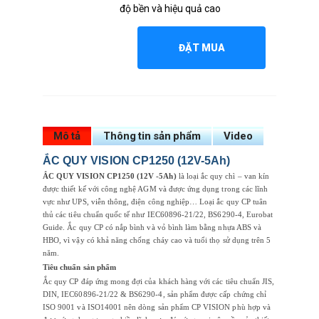
độ bền và hiệu quả cao
ĐẶT MUA
Mô tả
Thông tin sản phẩm
Video
ẮC QUY VISION CP1250 (12V-5Ah)
ẮC QUY VISION CP1250 (12V -5Ah)
là loại ắc quy chì – van kín
được thiết kế với công nghệ AGM và được ứng dụng trong các lĩnh
vực như UPS, viễn thông, điện công nghiệp… Loại ắc quy CP tuân
thủ các tiêu chuẩn quốc tế như IEC60896-21/22, BS6290-4, Eurobat
Guide. Ắc quy CP có nắp bình và vỏ bình làm bằng nhựa ABS và
HBO, vì vậy có khả năng chống cháy cao và tuổi thọ sử dụng trên 5
năm.
Tiêu chuẩn sản phẩm
Ắc quy CP đáp ứng mong đợi của khách hàng với các tiêu chuẩn JIS,
DIN, IEC60896-21/22 & BS6290-4, sản phẩm được cấp chứng chỉ
ISO 9001 và ISO14001 nên dòng sản phẩm CP VISION phù hợp và