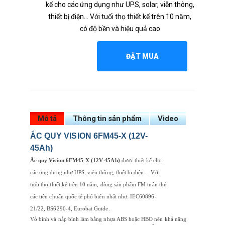
kế cho các ứng dụng như UPS, solar, viễn thông,
thiết bị điện… Với tuổi thọ thiết kế trên 10 năm,
có độ bền và hiệu quả cao
ĐẶT MUA
Mô tả
Thông tin sản phẩm
Video
ẮC QUY VISION 6FM45-X (12V-
45Ah)
Ắc quy Vision 6FM45-X (12V-45Ah)
được thiết kế cho
các ứng dụng như UPS, viễn thông, thiết bị điện… Với
tuổi thọ thiết kế trên 10 năm, dòng sản phẩm FM tuân thủ
các tiêu chuẩn quốc tế phổ biến nhất như: IEC60896-
21/22, BS6290-4, Eurobat Guide.
Vỏ bình và nắp bình làm bằng nhựa ABS hoặc HBO nên khả năng