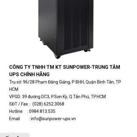
CÔNG TY TNHH TM KT SUNPOWER-
TRUNG TÂM
UPS CHÍNH HÃNG
Tr
ụ sở
:
96/28 Phạm Đăng Giảng, P BHH, Quận Bình Tân, TP
HCM
VPGD: 39 đường DC3, P.Sơn Kỳ, Q.Tân Phú, TP.HCM
SĐT / Fax : (028) 6252.3068
Hotline :
0984.813.535
Email : info@sunpower-ups.vn