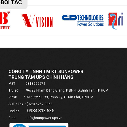
ĐỐI TÁC
CÔNG TY TNHH TM KT SUNPOWER
TRUNG TÂM UPS CHÍNH HÃNG
MST : 0313996572
Trụ sở : 96/28 Phạm Đăng Giảng, P BHH, Q.Bình Tân, TP HCM
VPGD : 39 đường DC3, P.Sơn Kỳ, Q.Tân Phú, TP.HCM
SĐT / Fax : (028) 6252.3068
0984.813.535
Hotline :
Email : info@sunpower-ups.vn