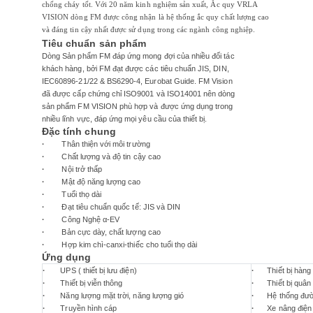
chống cháy tốt. Với 20 năm kinh nghiệm sản xuất, Ắc quy VRLA
VISION dòng FM được công nhận là hệ thống ắc quy chất lượng cao
và đáng tin cậy nhất được sử dụng trong các ngành công nghiệp.
Tiêu chuẩn sản phẩm
Dòng Sản phẩm FM đáp ứng mong đợi của nhiều đối tác
khách hàng, bởi FM đạt được các tiêu chuẩn JIS, DIN,
IEC60896-21/22 & BS6290-4, Eurobat Guide. FM Vision
đã được cấp chứng chỉ ISO9001 và ISO14001 nên dòng
sản phẩm FM VISION phù hợp và được ứng dụng trong
nhiều lĩnh vực, đáp ứng mọi yêu cầu của thiết bị.
Đặc tính chung
·
Thân thiện với môi trường
·
Chất lượng và độ tin cậy cao
·
Nội trở thấp
·
Mật độ năng lượng cao
·
Tuổi thọ dài
·
Đạt tiêu chuẩn quốc tế: JIS và DIN
·
Công Nghệ α-EV
·
Bản cực dày, chất lượng cao
·
Hợp kim chì-canxi-thiếc cho tuổi thọ dài
Ứng dụng
·
UPS ( thiết bị lưu điện)
·
Thiết bị hàng 
·
Thiết bị viễn thông
·
Thiết bị quân
·
Năng lượng mặt trời, năng lượng gió
·
Hệ thống đườ
·
Truyền hình cáp
·
Xe nâng điện