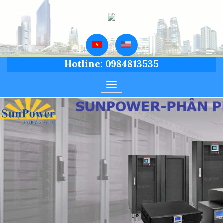
Hotline: 0984813535
Toggle
navigation