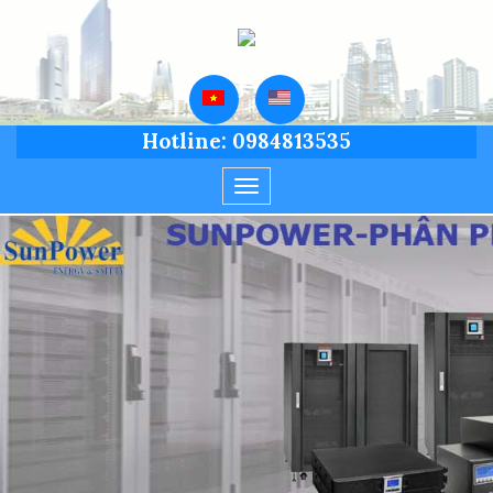
Hotline: 0984813535
Toggle
navigation