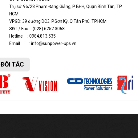
Tr
ụ sở
:
96/28 Phạm Đăng Giảng, P BHH, Quận Bình Tân, TP
HCM
VPGD: 39 đường DC3, P.Sơn Kỳ, Q.Tân Phú, TP.HCM
SĐT / Fax : (028) 6252.3068
Hotline :
0984.813.535
Email : info@sunpower-ups.vn
ĐỐI TÁC