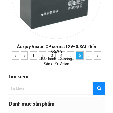
Ắc quy Vision CP series 12V- 0.8Ah đến
65Ah
«
‹
1
2
3
4
5
6
›
»
Bảo hành: 12 tháng
Sản xuất: Vision
Tìm kiếm
Danh mục sản phẩm