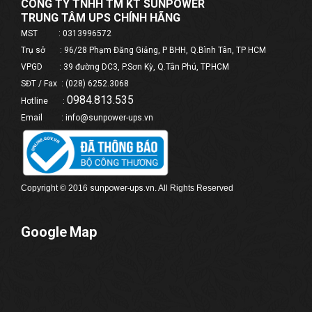
CÔNG TY TNHH TM KT SUNPOWER
TRUNG TÂM UPS CHÍNH HÃNG
MST : 0313996572
Trụ sở : 96/28 Phạm Đăng Giảng, P BHH, Q.Bình Tân, TP HCM
VPGD : 39 đường DC3, P.Sơn Kỳ, Q.Tân Phú, TP.HCM
SĐT / Fax : (028) 6252.3068
0984.813.535
Hotline :
Email : info@sunpower-ups.vn
Copyright © 2016
sunpower-
ups
.vn
. All Rights Reserved
Google Map