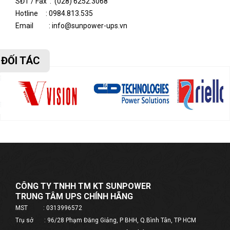
SĐT / Fax : (028) 6252.3068
Hotline :
0984.813.535
Email : info@sunpower-ups.vn
ĐỐI TÁC
CÔNG TY TNHH TM KT SUNPOWER
TRUNG TÂM UPS CHÍNH HÃNG
MST : 0313996572
Trụ sở : 96/28 Phạm Đăng Giảng, P BHH, Q.Bình Tân, TP HCM