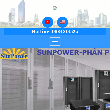
Hotline: 0984813535
Toggle
navigation