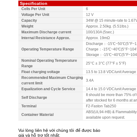
Specification
Cells Per Unit
6
Voltage Per Unit
12 V
Capacity
34W @ 15 minute-rate to 1.67V
Weight
Approx. 2.50kg. (5.51lbs.)
Maximum Discharge current
100/130A (5sec.)
Internal Resistance Approx.
Approx. 19mΩ
Discharge：-15℃~50℃(5°F~1
Operating Temperature Range
Charge：-15℃~40℃(5°F~104
Storage：-15℃~40℃(5°F~104
Nominal Operating Temperature
25°C ± 3°C (77°F ± 5°F)
Range
Float charging voltage
13.5 to 13.8 VDC/unit Average
Recommended Maximum Charging
3.4A
current limit
Equalization and Cycle Service
14.4 to 15.0 VDC/unit Average
It should be more than 75% of 
Self Discharge
after stocked for 6 months at 
Terminal
F2-Faston Tab250
ABS(UL94-HB) & Flammability 
Container Material
available upon request.
Vui lòng liên hệ với chúng tôi để được báo
giá và hỗ trợ tốt nhất: