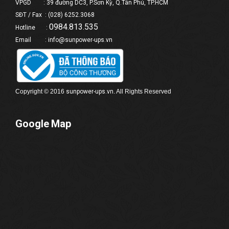
VPGD : 39 đường DC3, P.Sơn Kỳ, Q.Tân Phú, TP.HCM
SĐT / Fax : (028) 6252.3068
0984.813.535
Hotline :
Email : info@sunpower-ups.vn
Copyright © 2016
sunpower-
ups
.vn
. All Rights Reserved
Google Map